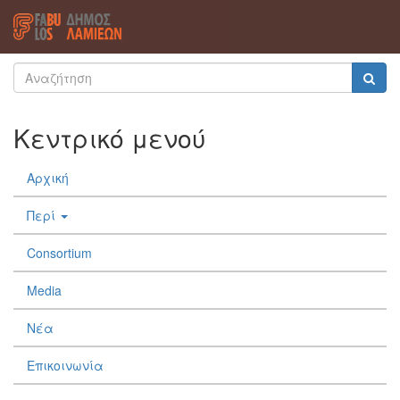
Φόρμα
Παράκαμψη
προς
αναζήτησης
Αναζήτηση
το
κυρίως
Κεντρικό μενού
περιεχόμενο
Αρχική
Περί
Consortium
Media
Νέα
Επικοινωνία