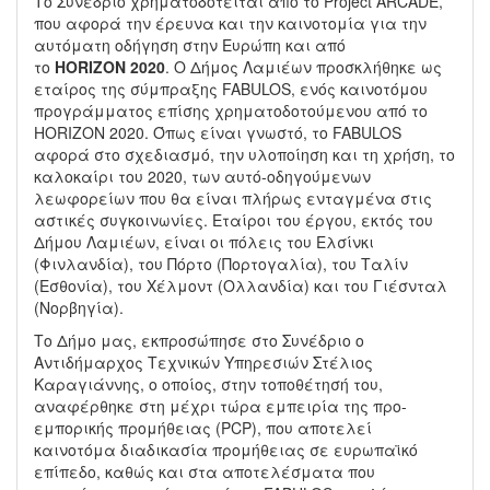
Το Συνέδριο χρηματοδοτείται από το Project ARCADE,
που αφορά την έρευνα και την καινοτομία για την
αυτόματη οδήγηση στην Ευρώπη και από
το
HORIZON
2020
. Ο Δήμος Λαμιέων προσκλήθηκε ως
εταίρος της σύμπραξης FABULOS, ενός καινοτόμου
προγράμματος επίσης χρηματοδοτούμενου από το
HORIZON 2020. Όπως είναι γνωστό, το FABULOS
αφορά στο σχεδιασμό, την υλοποίηση και τη χρήση, το
καλοκαίρι του 2020, των αυτό-οδηγούμενων
λεωφορείων που θα είναι πλήρως ενταγμένα στις
αστικές συγκοινωνίες. Εταίροι του έργου, εκτός του
Δήμου Λαμιέων, είναι οι πόλεις του Ελσίνκι
(Φινλανδία), του Πόρτο (Πορτογαλία), του Ταλίν
(Εσθονία), του Χέλμοντ (Ολλανδία) και του Γιέσνταλ
(Νορβηγία).
Το Δήμο μας, εκπροσώπησε στο Συνέδριο ο
Αντιδήμαρχος Τεχνικών Υπηρεσιών Στέλιος
Καραγιάννης, ο οποίος, στην τοποθέτησή του,
αναφέρθηκε στη μέχρι τώρα εμπειρία της προ-
εμπορικής προμήθειας (PCP), που αποτελεί
καινοτόμα διαδικασία προμήθειας σε ευρωπαϊκό
επίπεδο, καθώς και στα αποτελέσματα που